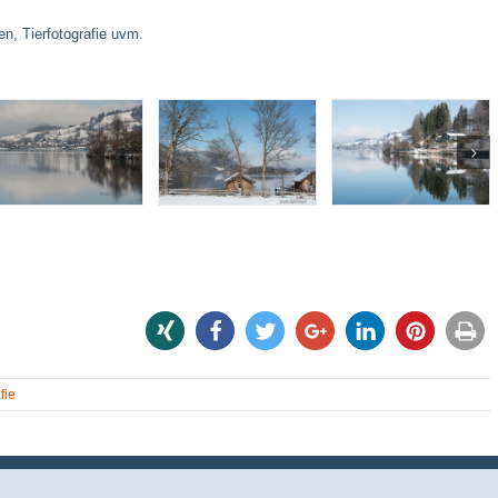
en, Tierfotografie uvm.
share
share
tweet
share
share
pin it
print
fie