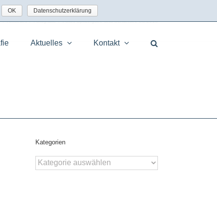
OK
Datenschutzerklärung
e
/
Aktuelles
/
Fotografie
/
Fotos Spitzingsee und Schliersee 03/2016
fie
Aktuelles
Kontakt
Kategorien
Kategorien