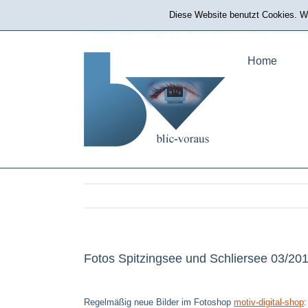
Zum
Diese Website benutzt Cookies. We
Mobil erreichbar: 0171 514 76 86
|
bp@blic-voraus.de
Inhalt
Fotos Spitzingsee und Schliersee 03/20
springen
Home
Fotos Spitzingsee und Schliersee 03/20
Regelmäßig neue Bilder im Fotoshop
motiv-digital-shop
: