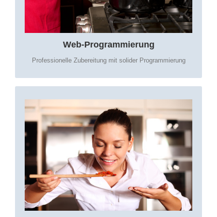
barrierefrei
kundenorientierte Funktionalitäten
Web-Programmierung
Professionelle Zubereitung mit solider Programmierung
WAS LASSEN SIE EINFLIESSEN IN IHRE H
OMEPAGE:
Optimierung für alle Ausgabegeräte
Suchmaschinenoptierung
Pflegen Sie Ihre Seiten selbständig