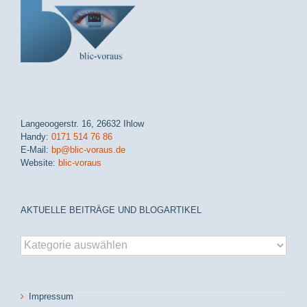
Langeoogerstr. 16, 26632 Ihlow
Handy:
0171 514 76 86
E-Mail:
bp@blic-voraus.de
Website:
blic-voraus
AKTUELLE BEITRÄGE UND BLOGARTIKEL
aktuelle
Beiträge
und
Blogartikel
Impressum