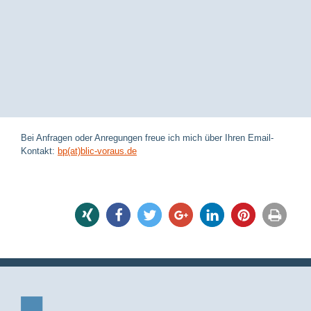
Bei Anfragen oder Anregungen freue ich mich über Ihren Email-
Kontakt:
bp(at)blic-voraus.de
share
share
tweet
share
share
pin it
print