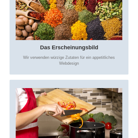
Corporate Identity
Einheitliche Gestaltungsformen
Web & Print im Einklang
Das Erscheinungsbild
Wir verwenden würzige Zutaten für ein appetitliches
Webdesign
PROFESSIONELLE
PROGRAMMIERUNG:
aktuelle Web-Standards
schlanker Code