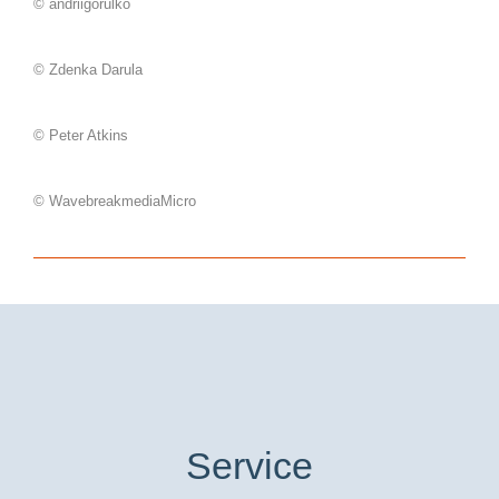
© andriigorulko
© Zdenka Darula
© Peter Atkins
© WavebreakmediaMicro
Service