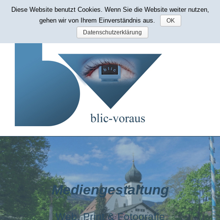
Zum
Diese Website benutzt Cookies. Wenn Sie die Website weiter nutzen,
Mobil erreichbar: 0171 514 76 86
|
bp@blic-voraus.de
Inhalt
gehen wir von Ihrem Einverständnis aus.
OK
springen
Datenschutzerklärung
Mediengestaltung
Web, Print & Fotografie