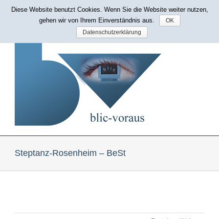
Zum
Diese Website benutzt Cookies. Wenn Sie die Website weiter nutzen,
Mobil erreichbar: 0171 514 76 86
|
bp@blic-voraus.de
Inhalt
gehen wir von Ihrem Einverständnis aus.
OK
springen
Datenschutzerklärung
Steptanz-Rosenheim – BeSt