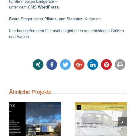
für die mobilen Endgeräte –
unter dem CMS
WordPress.
Beate Steger bietet Pilates- und Steptanz- Kurse an.
Ihre handgefertigten Filztaschen gibt es in verschiedenen Größen
und Farben.
share
share
tweet
share
share
pin it
print
Ähnliche Projekte
SV-Reiner
Spedition Fieger