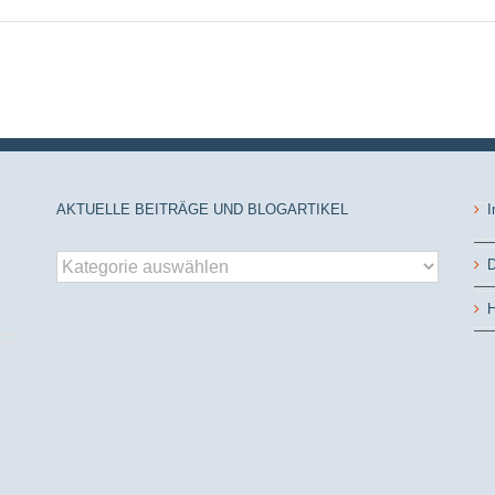
AKTUELLE BEITRÄGE UND BLOGARTIKEL
I
aktuelle
D
Beiträge
und
H
Blogartikel