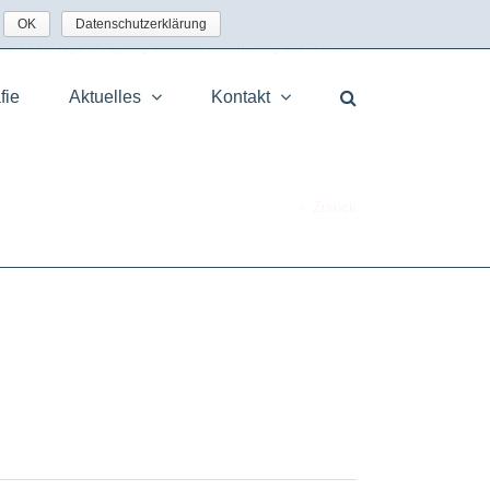
OK
Datenschutzerklärung
eite
/
Flyer Yoga und QjGong Gemeinde Kurverwaltung Bad Feilnbach
fie
Aktuelles
Kontakt
Zurück