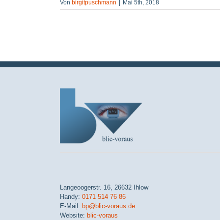
Von
birgitpuschmann
|
Mai 5th, 2018
Langeoogerstr. 16, 26632 Ihlow
Handy:
0171 514 76 86
E-Mail:
bp@blic-voraus.de
Website:
blic-voraus