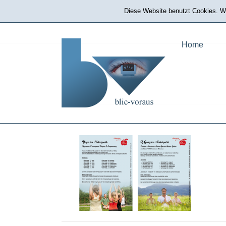
Zum
Diese Website benutzt Cookies. We
Mobil erreichbar: 0171 514 76 86
|
bp@blic-voraus.de
Inhalt
springen
Home