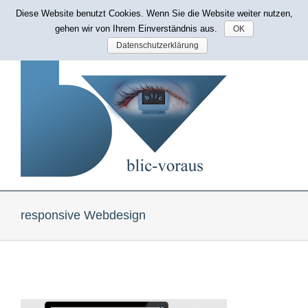
Zum
Diese Website benutzt Cookies. Wenn Sie die Website weiter nutzen,
Mobil erreichbar: 0171 514 76 86
|
bp@blic-voraus.de
Inhalt
gehen wir von Ihrem Einverständnis aus.
OK
springen
Datenschutzerklärung
responsive Webdesign